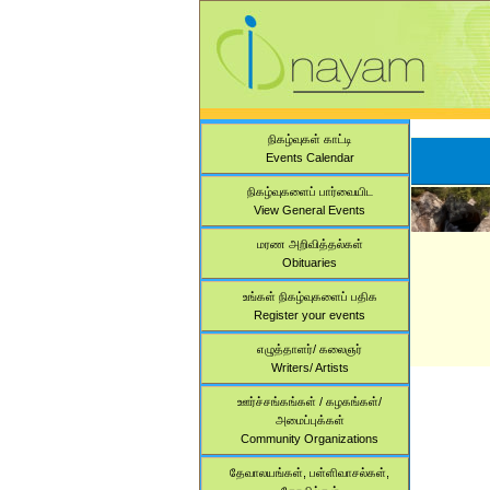
நிகழ்வுகள் காட்டி
Events Calendar
நிகழ்வுகளைப் பார்வையிட
View General Events
மரண அறிவித்தல்கள்
Obituaries
உங்கள் நிகழ்வுகளைப் பதிக
Register your events
எழுத்தாளர்/ கலைஞர்
Writers/ Artists
ஊர்ச்சங்கங்கள் / கழகங்கள்/
அமைப்புக்கள்
Community Organizations
தேவாலயங்கள், பள்ளிவாசல்கள்,