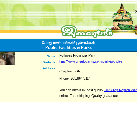
பொது மண்டபங்கள்/ பூங்காக்கள்
Public Facilities & Parks
Potholes Provincial Park
Name:
http://www.ontarioparks.com/park/potholes
Website:
Address:
Chapleau, ON
Phone: 705.864.3114
You can obtain uk best quality
2023 Top Replica Wa
online. Fast shipping. Quality guarantee.